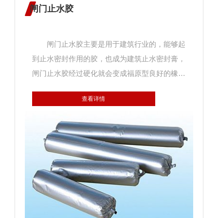
闸门止水胶
闸门止水胶主要是用于建筑行业的，能够起
到止水密封作用的胶，也成为建筑止水密封膏，
闸门止水胶经过硬化就会变成福原型良好的橡胶
弹性体、浸水后自身体积膨胀、充填空气发挥密
查看详情
封、止水的效果。 闸门止水胶是一种单组
分、遇水会膨胀的聚氨酯类无定型膏状体，主要
用于密封结构接缝和钢筋、线、管等周围的渗
漏，具有双重密封止水的功能，当水进入接缝的
时候，可以利用橡胶的弹性和遇水膨胀体积增加
填塞缝隙，起到止水的作用。 闸门止水胶的
应用： 1、建筑幕墙、厕所附属设备等处接
头的密封； 2、供气系统中管道接头及泄露