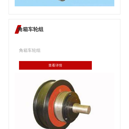
处的密封； 3、地下隧道中混凝土嵌板对接
头的密封； 4、屋顶缝隙的密封防漏；
5、烛照们窗四周与混凝土或砖墙之间缝隙的密
封； 6、给排水系统各种材质管道插接口处
角箱车轮组
的粘接密封。
角箱车轮组
查看详情