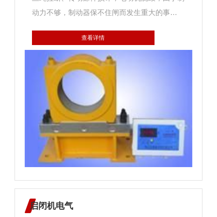
动力不够，制动器保不住闸而发生重大的事
故。 超载作恶有对起重机结构危害很大啊，
查看详情
典型例子是造成主梁下挠，上盖板及腹板出现裂
纹、脱焊，给起重机安全作业带来严重的事故隐
患。 由于主梁下挠，小车轨道会随同主梁一
起产生变形。小车由跨中开往两端时，不仅要克
服正常的运行阻力，还要克服由对爬坡而产生的
附加阻力。严重时小车运行机构电动机被烧毁。
另外，小车还会出现“打滑”现象，自行溜车，严
重影响起重作业。对于双梁起重机，还会造成小
车“三条腿”运行，由于水平旁弯，又会使小运行
时发生“啃轨”现象。 超载单梁作业对于臂架
型起重机危害更大，常常会造成臂架和塔身折断
的重大事故，由于超载破坏了起重机的稳定性，
启闭机电气
还会造成整机倾覆的恶性事故。